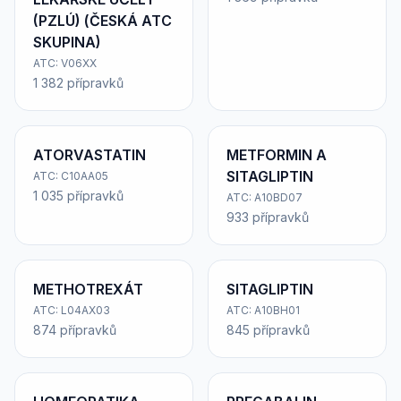
(PZLÚ) (ČESKÁ ATC
SKUPINA)
ATC: V06XX
1 382 přípravků
ATORVASTATIN
METFORMIN A
SITAGLIPTIN
ATC: C10AA05
1 035 přípravků
ATC: A10BD07
933 přípravků
METHOTREXÁT
SITAGLIPTIN
ATC: L04AX03
ATC: A10BH01
874 přípravků
845 přípravků