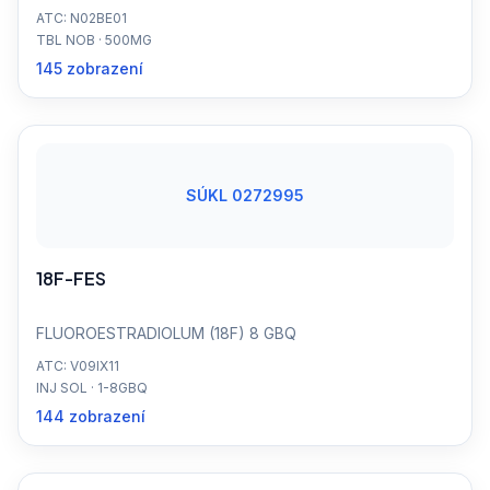
ATC: N02BE01
TBL NOB · 500MG
145 zobrazení
SÚKL 0272995
18F-FES
FLUOROESTRADIOLUM (18F) 8 GBQ
ATC: V09IX11
INJ SOL · 1-8GBQ
144 zobrazení