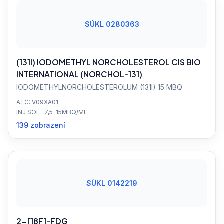
SÚKL 0280363
(131I) IODOMETHYL NORCHOLESTEROL CIS BIO
INTERNATIONAL (NORCHOL-131)
IODOMETHYLNORCHOLESTEROLUM (131I) 15 MBQ
ATC: V09XA01
INJ SOL · 7,5-15MBQ/ML
139 zobrazení
SÚKL 0142219
2-[18F]-FDG