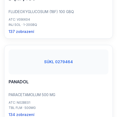
FLUDEOXYGLUCOSUM (18F) 100 GBQ
ATC: V09IX04
INJ SOL · 1-20GBQ
137 zobrazení
SÚKL 0279464
PANADOL
PARACETAMOLUM 500 MG
ATC: N02BE01
TBL FLM · 500MG
134 zobrazení