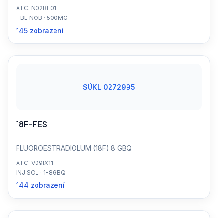
ATC: N02BE01
TBL NOB · 500MG
145 zobrazení
SÚKL 0272995
18F-FES
FLUOROESTRADIOLUM (18F) 8 GBQ
ATC: V09IX11
INJ SOL · 1-8GBQ
144 zobrazení