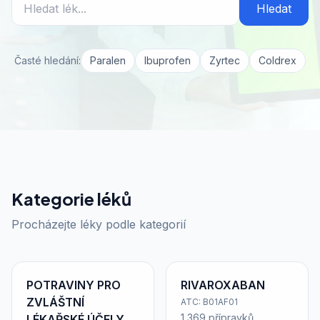
Hledat
Časté hledání:
Paralen
Ibuprofen
Zyrtec
Coldrex
Kategorie léků
Procházejte léky podle kategorií
POTRAVINY PRO
RIVAROXABAN
ZVLÁŠTNÍ
ATC: B01AF01
1 369 přípravků
LÉKAŘSKÉ ÚČELY