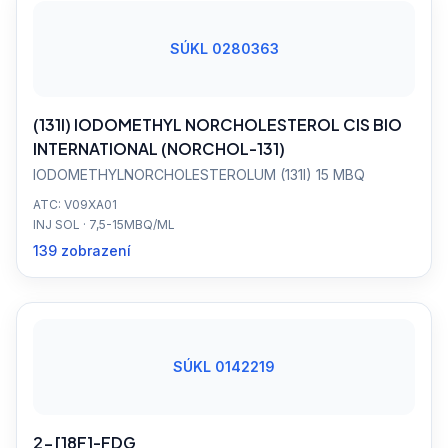
SÚKL 0280363
(131I) IODOMETHYL NORCHOLESTEROL CIS BIO
INTERNATIONAL (NORCHOL-131)
IODOMETHYLNORCHOLESTEROLUM (131I) 15 MBQ
ATC: V09XA01
INJ SOL · 7,5-15MBQ/ML
139 zobrazení
SÚKL 0142219
2-[18F]-FDG