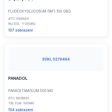
FLUDEOXYGLUCOSUM (18F) 100 GBQ
ATC: V09IX04
INJ SOL · 1-20GBQ
137 zobrazení
SÚKL 0279464
PANADOL
PARACETAMOLUM 500 MG
ATC: N02BE01
TBL FLM · 500MG
134 zobrazení