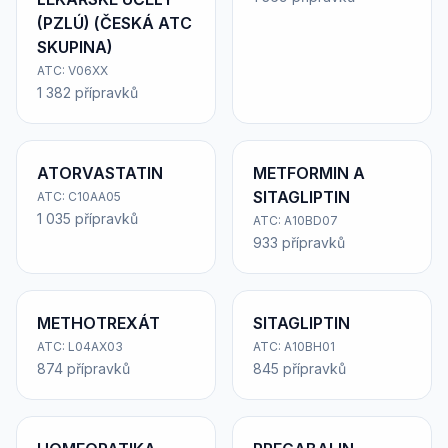
(PZLÚ) (ČESKÁ ATC
SKUPINA)
ATC: V06XX
1 382 přípravků
ATORVASTATIN
METFORMIN A
SITAGLIPTIN
ATC: C10AA05
1 035 přípravků
ATC: A10BD07
933 přípravků
METHOTREXÁT
SITAGLIPTIN
ATC: L04AX03
ATC: A10BH01
874 přípravků
845 přípravků