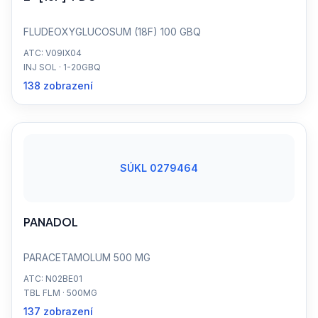
FLUDEOXYGLUCOSUM (18F) 100 GBQ
ATC: V09IX04
INJ SOL · 1-20GBQ
138 zobrazení
SÚKL 0279464
PANADOL
PARACETAMOLUM 500 MG
ATC: N02BE01
TBL FLM · 500MG
137 zobrazení