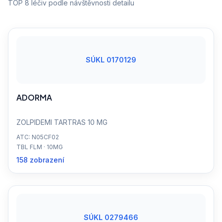
TOP 8 léčiv podle návštěvnosti detailu
SÚKL 0170129
ADORMA
ZOLPIDEMI TARTRAS 10 MG
ATC: N05CF02
TBL FLM · 10MG
158 zobrazení
SÚKL 0279466