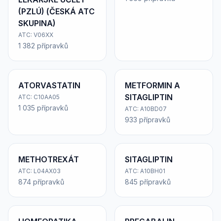
(PZLÚ) (ČESKÁ ATC
SKUPINA)
ATC: V06XX
1 382 přípravků
ATORVASTATIN
METFORMIN A
SITAGLIPTIN
ATC: C10AA05
1 035 přípravků
ATC: A10BD07
933 přípravků
METHOTREXÁT
SITAGLIPTIN
ATC: L04AX03
ATC: A10BH01
874 přípravků
845 přípravků