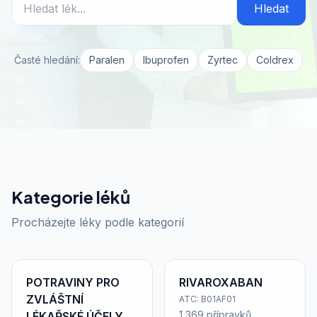
Hledat
Časté hledání:
Paralen
Ibuprofen
Zyrtec
Coldrex
Kategorie léků
Procházejte léky podle kategorií
POTRAVINY PRO
RIVAROXABAN
ZVLÁŠTNÍ
ATC: B01AF01
1 369 přípravků
LÉKAŘSKÉ ÚČELY