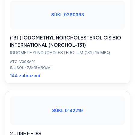
SÚKL 0280363
(131I) IODOMETHYL NORCHOLESTEROL CIS BIO
INTERNATIONAL (NORCHOL-131)
IODOMETHYLNORCHOLESTEROLUM (131I) 15 MBQ
ATC: V09XA01
INJ SOL · 7,5-15MBQ/ML
144 zobrazení
SÚKL 0142219
2-[18F]-FDG