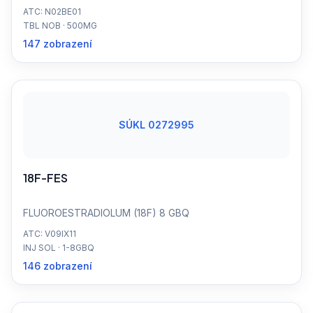
ATC: N02BE01
TBL NOB · 500MG
147 zobrazení
SÚKL 0272995
18F-FES
FLUOROESTRADIOLUM (18F) 8 GBQ
ATC: V09IX11
INJ SOL · 1-8GBQ
146 zobrazení