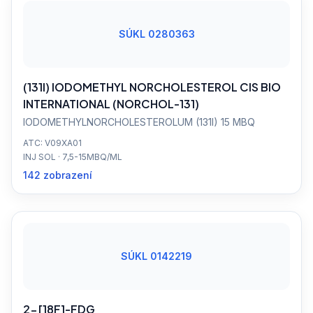
SÚKL 0280363
(131I) IODOMETHYL NORCHOLESTEROL CIS BIO
INTERNATIONAL (NORCHOL-131)
IODOMETHYLNORCHOLESTEROLUM (131I) 15 MBQ
ATC: V09XA01
INJ SOL · 7,5-15MBQ/ML
142 zobrazení
SÚKL 0142219
2-[18F]-FDG