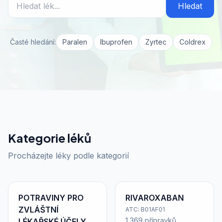
Hledat
Časté hledání:
Paralen
Ibuprofen
Zyrtec
Coldrex
Kategorie léků
Procházejte léky podle kategorií
POTRAVINY PRO
RIVAROXABAN
ZVLÁŠTNÍ
ATC: B01AF01
1 369 přípravků
LÉKAŘSKÉ ÚČELY