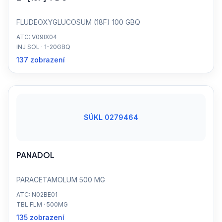
FLUDEOXYGLUCOSUM (18F) 100 GBQ
ATC: V09IX04
INJ SOL · 1-20GBQ
137 zobrazení
SÚKL 0279464
PANADOL
PARACETAMOLUM 500 MG
ATC: N02BE01
TBL FLM · 500MG
135 zobrazení