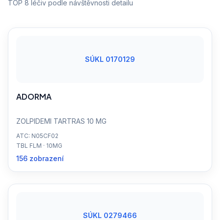
TOP 8 léčiv podle návštěvnosti detailu
SÚKL 0170129
ADORMA
ZOLPIDEMI TARTRAS 10 MG
ATC: N05CF02
TBL FLM · 10MG
156 zobrazení
SÚKL 0279466