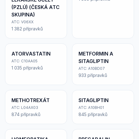
(PZLÚ) (ČESKÁ ATC
SKUPINA)
ATC: V06XX
1 382 přípravků
ATORVASTATIN
METFORMIN A
SITAGLIPTIN
ATC: C10AA05
1 035 přípravků
ATC: A10BD07
933 přípravků
METHOTREXÁT
SITAGLIPTIN
ATC: L04AX03
ATC: A10BH01
874 přípravků
845 přípravků