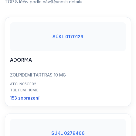
TOP 8 léčiv podle návštěvnosti detailu
SÚKL 0170129
ADORMA
ZOLPIDEMI TARTRAS 10 MG
ATC: N05CF02
TBL FLM · 10MG
153 zobrazení
SÚKL 0279466