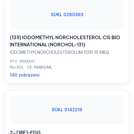
SÚKL 0280363
(131I) IODOMETHYL NORCHOLESTEROL CIS BIO
INTERNATIONAL (NORCHOL-131)
IODOMETHYLNORCHOLESTEROLUM (131I) 15 MBQ
ATC: V09XA01
INJ SOL · 7,5-15MBQ/ML
140 zobrazení
SÚKL 0142219
2-[18F]-FDG