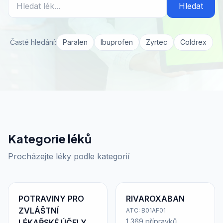
Hledat
Časté hledání:
Paralen
Ibuprofen
Zyrtec
Coldrex
Kategorie léků
Procházejte léky podle kategorií
POTRAVINY PRO
RIVAROXABAN
ZVLÁŠTNÍ
ATC: B01AF01
1 369 přípravků
LÉKAŘSKÉ ÚČELY