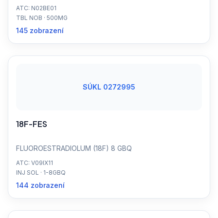
ATC: N02BE01
TBL NOB · 500MG
145 zobrazení
SÚKL 0272995
18F-FES
FLUOROESTRADIOLUM (18F) 8 GBQ
ATC: V09IX11
INJ SOL · 1-8GBQ
144 zobrazení