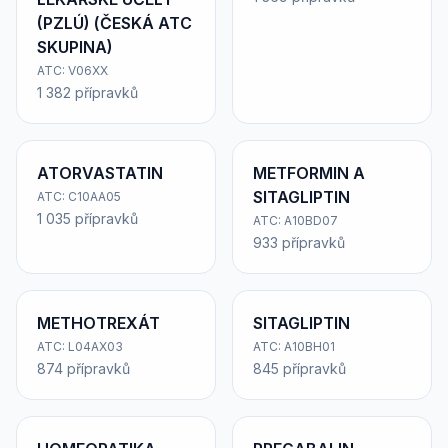
(PZLÚ) (ČESKÁ ATC
SKUPINA)
ATC: V06XX
1 382 přípravků
ATORVASTATIN
METFORMIN A
SITAGLIPTIN
ATC: C10AA05
1 035 přípravků
ATC: A10BD07
933 přípravků
METHOTREXÁT
SITAGLIPTIN
ATC: L04AX03
ATC: A10BH01
874 přípravků
845 přípravků