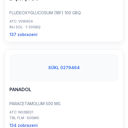
FLUDEOXYGLUCOSUM (18F) 100 GBQ
ATC: V09IX04
INJ SOL · 1-20GBQ
137 zobrazení
SÚKL 0279464
PANADOL
PARACETAMOLUM 500 MG
ATC: N02BE01
TBL FLM · 500MG
134 zobrazení