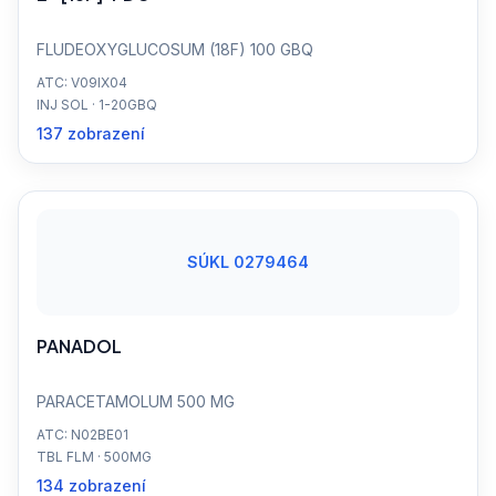
FLUDEOXYGLUCOSUM (18F) 100 GBQ
ATC: V09IX04
INJ SOL · 1-20GBQ
137 zobrazení
SÚKL 0279464
PANADOL
PARACETAMOLUM 500 MG
ATC: N02BE01
TBL FLM · 500MG
134 zobrazení