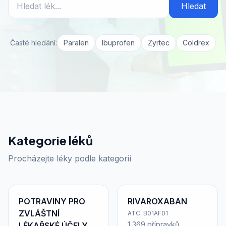
Hledat
Časté hledání:
Paralen
Ibuprofen
Zyrtec
Coldrex
Kategorie léků
Procházejte léky podle kategorií
POTRAVINY PRO
RIVAROXABAN
ZVLÁŠTNÍ
ATC: B01AF01
1 369 přípravků
LÉKAŘSKÉ ÚČELY