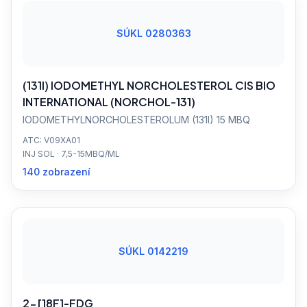
SÚKL 0280363
(131I) IODOMETHYL NORCHOLESTEROL CIS BIO
INTERNATIONAL (NORCHOL-131)
IODOMETHYLNORCHOLESTEROLUM (131I) 15 MBQ
ATC: V09XA01
INJ SOL · 7,5-15MBQ/ML
140 zobrazení
SÚKL 0142219
2-[18F]-FDG