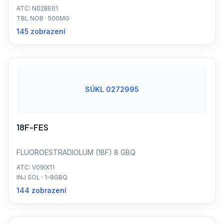
ATC: N02BE01
TBL NOB · 500MG
145 zobrazení
SÚKL 0272995
18F-FES
FLUOROESTRADIOLUM (18F) 8 GBQ
ATC: V09IX11
INJ SOL · 1-8GBQ
144 zobrazení