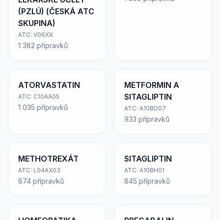
(PZLÚ) (ČESKÁ ATC
SKUPINA)
ATC: V06XX
1 382 přípravků
ATORVASTATIN
METFORMIN A
SITAGLIPTIN
ATC: C10AA05
1 035 přípravků
ATC: A10BD07
933 přípravků
METHOTREXÁT
SITAGLIPTIN
ATC: L04AX03
ATC: A10BH01
874 přípravků
845 přípravků