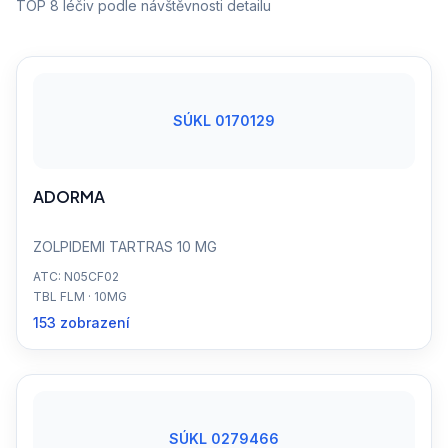
TOP 8 léčiv podle návštěvnosti detailu
SÚKL 0170129
ADORMA
ZOLPIDEMI TARTRAS 10 MG
ATC: N05CF02
TBL FLM · 10MG
153 zobrazení
SÚKL 0279466