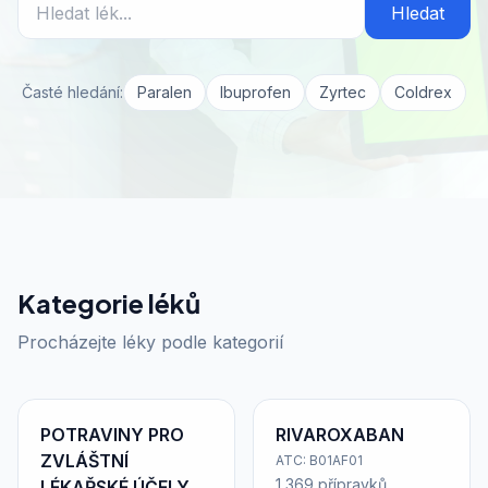
Hledat
Časté hledání:
Paralen
Ibuprofen
Zyrtec
Coldrex
Kategorie léků
Procházejte léky podle kategorií
POTRAVINY PRO
RIVAROXABAN
ZVLÁŠTNÍ
ATC: B01AF01
1 369 přípravků
LÉKAŘSKÉ ÚČELY