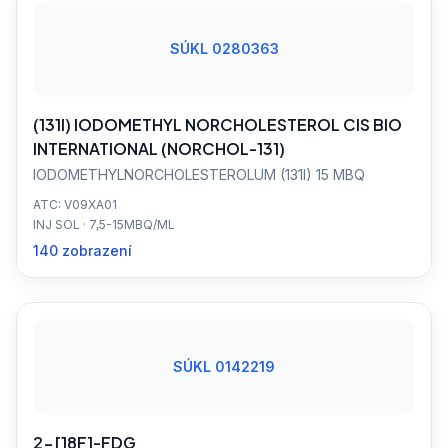
SÚKL 0280363
(131I) IODOMETHYL NORCHOLESTEROL CIS BIO
INTERNATIONAL (NORCHOL-131)
IODOMETHYLNORCHOLESTEROLUM (131I) 15 MBQ
ATC: V09XA01
INJ SOL · 7,5-15MBQ/ML
140 zobrazení
SÚKL 0142219
2-[18F]-FDG