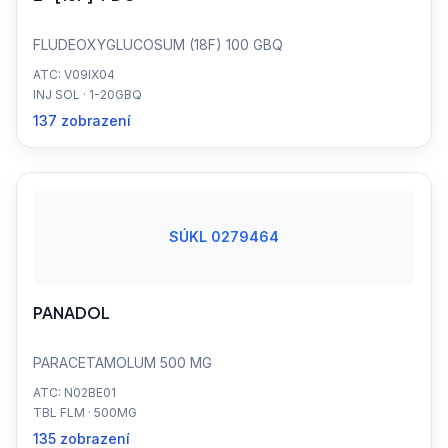
FLUDEOXYGLUCOSUM (18F) 100 GBQ
ATC: V09IX04
INJ SOL · 1-20GBQ
137 zobrazení
SÚKL 0279464
PANADOL
PARACETAMOLUM 500 MG
ATC: N02BE01
TBL FLM · 500MG
135 zobrazení