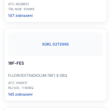
ATC: N02BE01
TBL NOB · 500MG
147 zobrazení
SÚKL 0272995
18F-FES
FLUOROESTRADIOLUM (18F) 8 GBQ
ATC: V09IX11
INJ SOL · 1-8GBQ
145 zobrazení