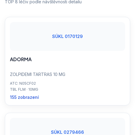
TOP 8 léčiv podle návštěvnosti detailu
SÚKL 0170129
ADORMA
ZOLPIDEMI TARTRAS 10 MG
ATC: N05CF02
TBL FLM · 10MG
155 zobrazení
SÚKL 0279466