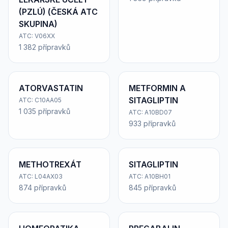
(PZLÚ) (ČESKÁ ATC
SKUPINA)
ATC: V06XX
1 382 přípravků
ATORVASTATIN
METFORMIN A
SITAGLIPTIN
ATC: C10AA05
1 035 přípravků
ATC: A10BD07
933 přípravků
METHOTREXÁT
SITAGLIPTIN
ATC: L04AX03
ATC: A10BH01
874 přípravků
845 přípravků