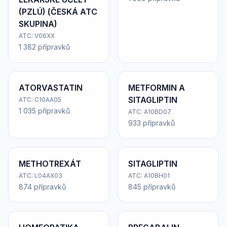
(PZLÚ) (ČESKÁ ATC
SKUPINA)
ATC: V06XX
1 382 přípravků
ATORVASTATIN
METFORMIN A
SITAGLIPTIN
ATC: C10AA05
1 035 přípravků
ATC: A10BD07
933 přípravků
METHOTREXÁT
SITAGLIPTIN
ATC: L04AX03
ATC: A10BH01
874 přípravků
845 přípravků