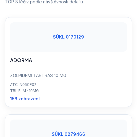
TOP 8 léčiv podle návštěvnosti detailu
SÚKL 0170129
ADORMA
ZOLPIDEMI TARTRAS 10 MG
ATC: N05CF02
TBL FLM · 10MG
156 zobrazení
SÚKL 0279466