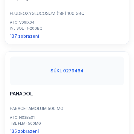
FLUDEOXYGLUCOSUM (18F) 100 GBQ
ATC: V09IX04
INJ SOL · 1-20GBQ
137 zobrazení
SÚKL 0279464
PANADOL
PARACETAMOLUM 500 MG
ATC: N02BE01
TBL FLM · 500MG
135 zobrazení