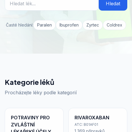
Hledat
Časté hledání:
Paralen
Ibuprofen
Zyrtec
Coldrex
Kategorie léků
Procházejte léky podle kategorií
POTRAVINY PRO
RIVAROXABAN
ZVLÁŠTNÍ
ATC: B01AF01
1 369 přípravků
LÉKAŘSKÉ ÚČELY