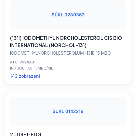
SÚKL 0280363
(131I) IODOMETHYL NORCHOLESTEROL CIS BIO
INTERNATIONAL (NORCHOL-131)
IODOMETHYLNORCHOLESTEROLUM (131I) 15 MBQ
ATC: V09XA01
INJ SOL · 7,5-15MBQ/ML
143 zobrazení
SÚKL 0142219
2-[18F]-FDG