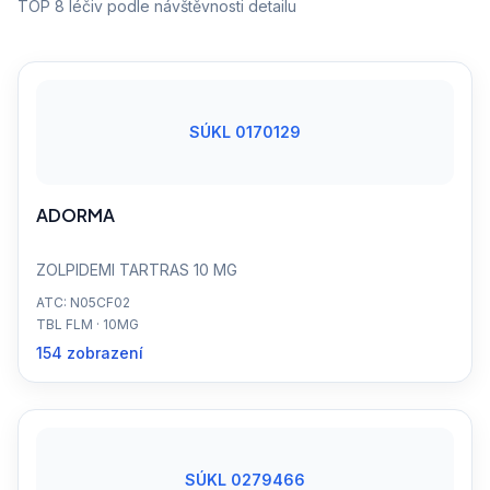
TOP 8 léčiv podle návštěvnosti detailu
SÚKL 0170129
ADORMA
ZOLPIDEMI TARTRAS 10 MG
ATC: N05CF02
TBL FLM · 10MG
154 zobrazení
SÚKL 0279466