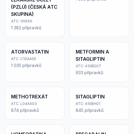
(PZLÚ) (ČESKÁ ATC
SKUPINA)
ATC: V06XX
1 382 přípravků
ATORVASTATIN
METFORMIN A
SITAGLIPTIN
ATC: C10AA05
1 035 přípravků
ATC: A10BD07
933 přípravků
METHOTREXÁT
SITAGLIPTIN
ATC: L04AX03
ATC: A10BH01
874 přípravků
845 přípravků