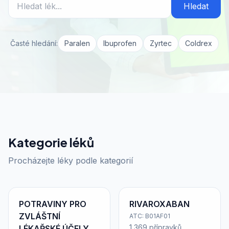
Hledat
Časté hledání:
Paralen
Ibuprofen
Zyrtec
Coldrex
Kategorie léků
Procházejte léky podle kategorií
POTRAVINY PRO
RIVAROXABAN
ZVLÁŠTNÍ
ATC: B01AF01
1 369 přípravků
LÉKAŘSKÉ ÚČELY