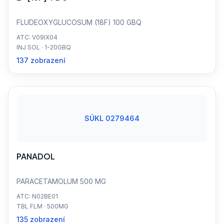
FLUDEOXYGLUCOSUM (18F) 100 GBQ
ATC: V09IX04
INJ SOL · 1-20GBQ
137 zobrazení
SÚKL 0279464
PANADOL
PARACETAMOLUM 500 MG
ATC: N02BE01
TBL FLM · 500MG
135 zobrazení