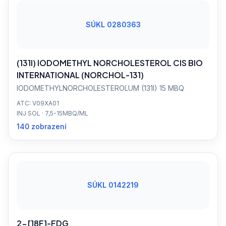
SÚKL 0280363
(131I) IODOMETHYL NORCHOLESTEROL CIS BIO
INTERNATIONAL (NORCHOL-131)
IODOMETHYLNORCHOLESTEROLUM (131I) 15 MBQ
ATC: V09XA01
INJ SOL · 7,5-15MBQ/ML
140 zobrazení
SÚKL 0142219
2-[18F]-FDG