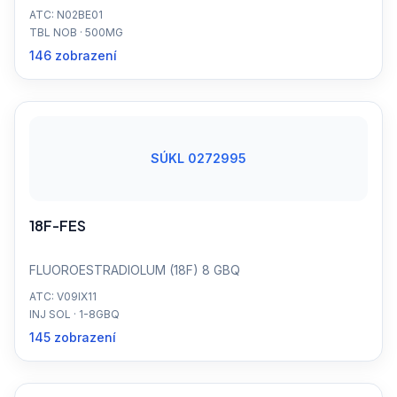
ATC: N02BE01
TBL NOB · 500MG
146 zobrazení
SÚKL 0272995
18F-FES
FLUOROESTRADIOLUM (18F) 8 GBQ
ATC: V09IX11
INJ SOL · 1-8GBQ
145 zobrazení