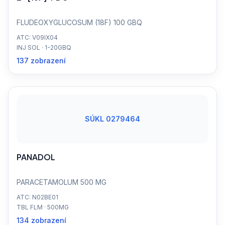
FLUDEOXYGLUCOSUM (18F) 100 GBQ
ATC: V09IX04
INJ SOL · 1-20GBQ
137 zobrazení
SÚKL 0279464
PANADOL
PARACETAMOLUM 500 MG
ATC: N02BE01
TBL FLM · 500MG
134 zobrazení