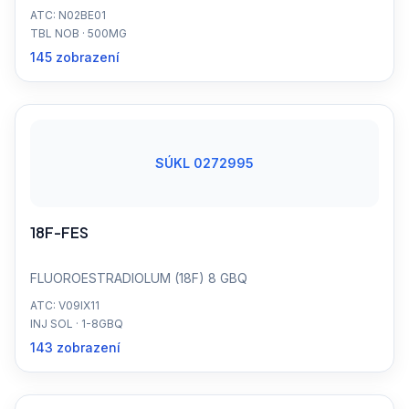
ATC: N02BE01
TBL NOB · 500MG
145 zobrazení
SÚKL 0272995
18F-FES
FLUOROESTRADIOLUM (18F) 8 GBQ
ATC: V09IX11
INJ SOL · 1-8GBQ
143 zobrazení