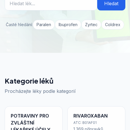
Hledat
Časté hledání:
Paralen
Ibuprofen
Zyrtec
Coldrex
Kategorie léků
Procházejte léky podle kategorií
POTRAVINY PRO
RIVAROXABAN
ZVLÁŠTNÍ
ATC: B01AF01
1 369 přípravků
LÉKAŘSKÉ ÚČELY