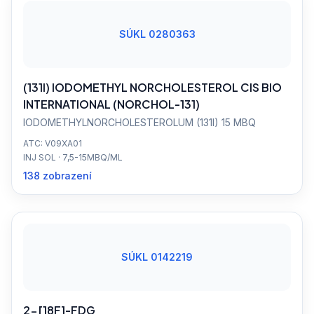
SÚKL 0280363
(131I) IODOMETHYL NORCHOLESTEROL CIS BIO
INTERNATIONAL (NORCHOL-131)
IODOMETHYLNORCHOLESTEROLUM (131I) 15 MBQ
ATC: V09XA01
INJ SOL · 7,5-15MBQ/ML
138 zobrazení
SÚKL 0142219
2-[18F]-FDG