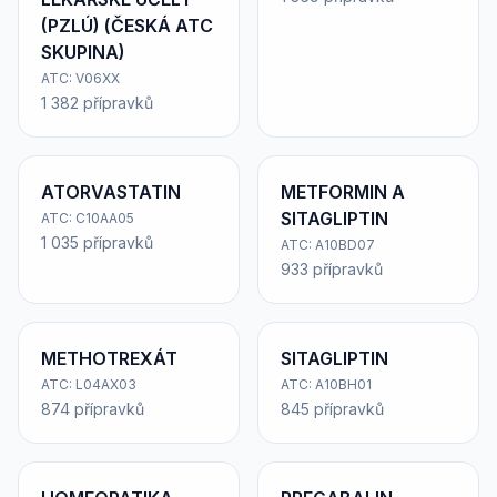
(PZLÚ) (ČESKÁ ATC
SKUPINA)
ATC: V06XX
1 382 přípravků
ATORVASTATIN
METFORMIN A
SITAGLIPTIN
ATC: C10AA05
1 035 přípravků
ATC: A10BD07
933 přípravků
METHOTREXÁT
SITAGLIPTIN
ATC: L04AX03
ATC: A10BH01
874 přípravků
845 přípravků