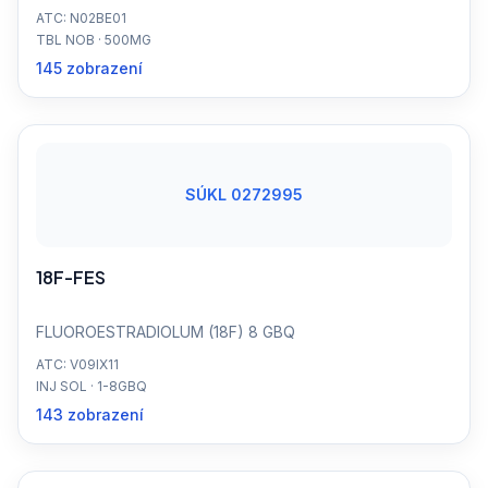
ATC: N02BE01
TBL NOB · 500MG
145 zobrazení
SÚKL 0272995
18F-FES
FLUOROESTRADIOLUM (18F) 8 GBQ
ATC: V09IX11
INJ SOL · 1-8GBQ
143 zobrazení