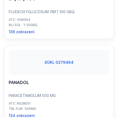
FLUDEOXYGLUCOSUM (18F) 100 GBQ
ATC: V09IX04
INJ SOL · 1-20GBQ
136 zobrazení
SÚKL 0279464
PANADOL
PARACETAMOLUM 500 MG
ATC: N02BE01
TBL FLM · 500MG
134 zobrazení