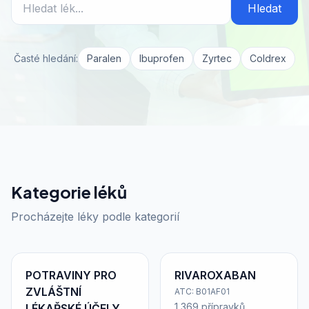
Hledat
Časté hledání:
Paralen
Ibuprofen
Zyrtec
Coldrex
Kategorie léků
Procházejte léky podle kategorií
POTRAVINY PRO
RIVAROXABAN
ZVLÁŠTNÍ
ATC: B01AF01
1 369 přípravků
LÉKAŘSKÉ ÚČELY