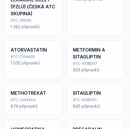
(PZLÚ) (ČESKÁ ATC
SKUPINA)
ATC: V06XX
1 382 přípravků
ATORVASTATIN
METFORMIN A
SITAGLIPTIN
ATC: C10AA05
1 035 přípravků
ATC: A10BD07
933 přípravků
METHOTREXÁT
SITAGLIPTIN
ATC: L04AX03
ATC: A10BH01
874 přípravků
845 přípravků