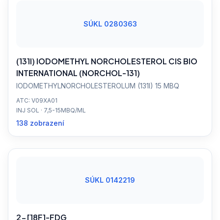
SÚKL 0280363
(131I) IODOMETHYL NORCHOLESTEROL CIS BIO
INTERNATIONAL (NORCHOL-131)
IODOMETHYLNORCHOLESTEROLUM (131I) 15 MBQ
ATC: V09XA01
INJ SOL · 7,5-15MBQ/ML
138 zobrazení
SÚKL 0142219
2-[18F]-FDG