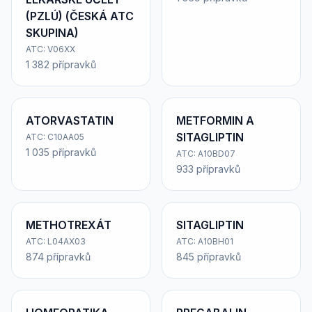
(PZLÚ) (ČESKÁ ATC
SKUPINA)
ATC: V06XX
1 382 přípravků
ATORVASTATIN
METFORMIN A
SITAGLIPTIN
ATC: C10AA05
1 035 přípravků
ATC: A10BD07
933 přípravků
METHOTREXÁT
SITAGLIPTIN
ATC: L04AX03
ATC: A10BH01
874 přípravků
845 přípravků