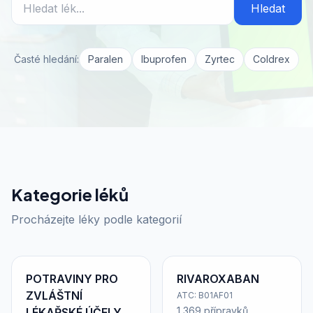
Hledat
Časté hledání:
Paralen
Ibuprofen
Zyrtec
Coldrex
Kategorie léků
Procházejte léky podle kategorií
POTRAVINY PRO
RIVAROXABAN
ZVLÁŠTNÍ
ATC: B01AF01
1 369 přípravků
LÉKAŘSKÉ ÚČELY