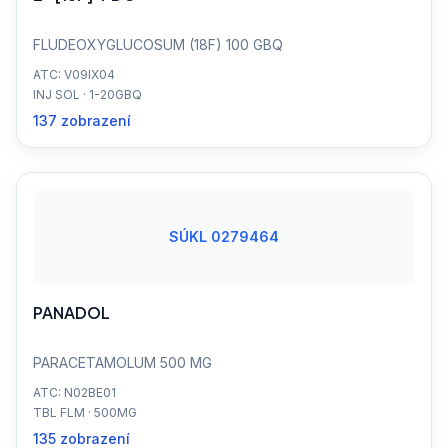
FLUDEOXYGLUCOSUM (18F) 100 GBQ
ATC: V09IX04
INJ SOL · 1-20GBQ
137 zobrazení
SÚKL 0279464
PANADOL
PARACETAMOLUM 500 MG
ATC: N02BE01
TBL FLM · 500MG
135 zobrazení