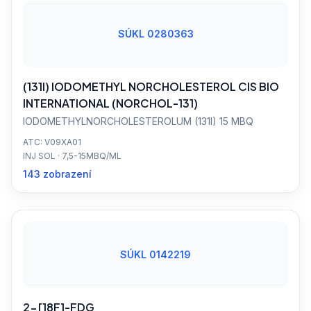
SÚKL 0280363
(131I) IODOMETHYL NORCHOLESTEROL CIS BIO
INTERNATIONAL (NORCHOL-131)
IODOMETHYLNORCHOLESTEROLUM (131I) 15 MBQ
ATC: V09XA01
INJ SOL · 7,5-15MBQ/ML
143 zobrazení
SÚKL 0142219
2-[18F]-FDG