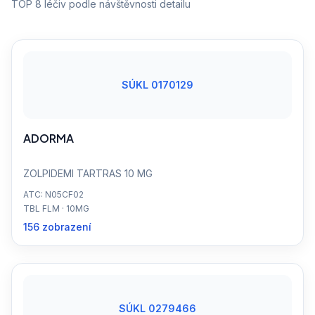
TOP 8 léčiv podle návštěvnosti detailu
SÚKL 0170129
ADORMA
ZOLPIDEMI TARTRAS 10 MG
ATC: N05CF02
TBL FLM · 10MG
156 zobrazení
SÚKL 0279466